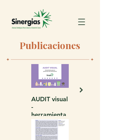
Publicaciones
AUDIT visual
¿Qué hemos
-
aprendido
herramienta
sobre viꜧsíri
para la
con la
prevención
comunidad
del
de Puerto