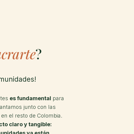
uiénes somos
Qué hacemos
Noticias
Recursos
Alia
ucrarte
?
comunidades!
ntes
es fundamental
para
antamos junto con las
en el resto de Colombia.
to claro y tangible:
munidades ya están