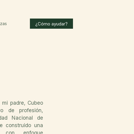
¿Cómo ayudar?
nzas
 mi padre, Cubeo
o de profesión,
dad Nacional de
e construido una
al con enfoque