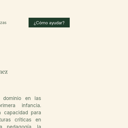
¿Cómo ayudar?
nzas
nez
 dominio en las
imera infancia.
n capacidad para
turas críticas en
a pedagogía, la