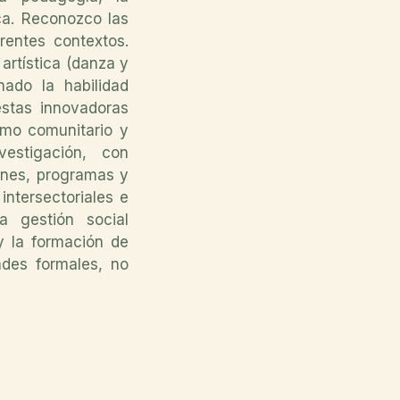
ica. Reconozco las
erentes contextos.
artística (danza y
nado la habilidad
estas innovadoras
omo comunitario y
estigación, con
anes, programas y
intersectoriales e
la gestión social
y la formación de
ades formales, no