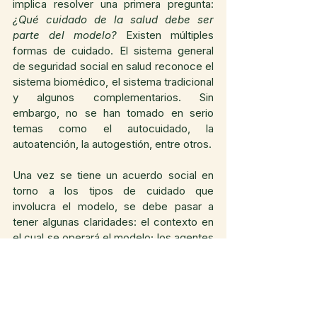
implica resolver una primera pregunta:
¿Qué cuidado de la salud debe ser 
parte del modelo?
 Existen múltiples 
formas de cuidado. El sistema general 
de seguridad social en salud reconoce el 
sistema biomédico, el sistema tradicional 
y algunos complementarios. Sin 
embargo, no se han tomado en serio 
temas como el autocuidado, la 
autoatención, la autogestión, entre otros.
Una vez se tiene un acuerdo social en 
torno a los tipos de cuidado que 
involucra el modelo, se debe pasar a 
tener algunas claridades: el contexto en 
el cual se operará el modelo; los agentes 
involucrados y sus objetivos a corto, 
mediano y largo plazo; las competencias 
de cada uno de los agentes 
involucrados, y las necesidades y 
brechas existentes a resolver en todo 